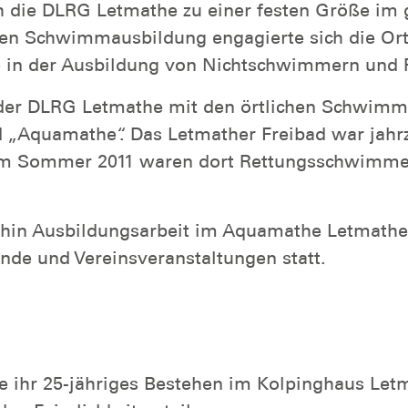
ch die DLRG Letmathe zu einer festen Größe im
chen Schwimmausbildung engagierte sich die O
e in der Ausbildung von Nichtschwimmern und R
 der DLRG Letmathe mit den örtlichen Schwim
d „Aquamathe“. Das Letmather Freibad war jahrz
on im Sommer 2011 waren dort Rettungsschwimme
rhin Ausbildungsarbeit im Aquamathe Letmathe
de und Vereinsveranstaltungen statt.
 ihr 25-jähriges Bestehen im Kolpinghaus Letma