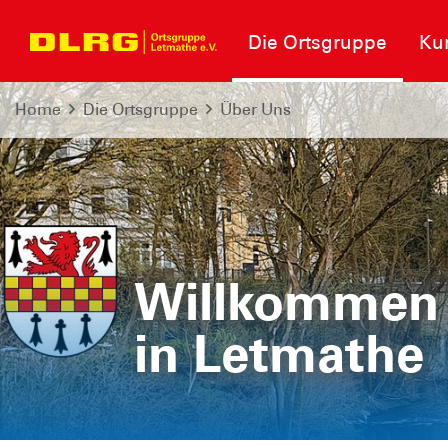
Die Ortsgruppe
Kur
Home
Die Ortsgruppe
Über Uns
Willkommen 
Willkommen 
in Letmathe
in Letmathe