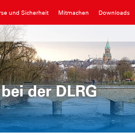
se und Sicherheit
Mitmachen
Downloads
bei der DLRG
bei der DLRG