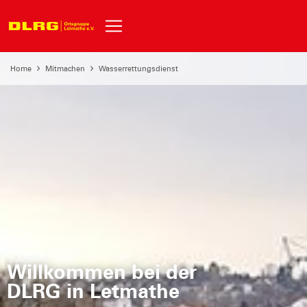
Home
Mitmachen
Wasserrettungsdienst
Willkommen bei der
DLRG in Letmathe