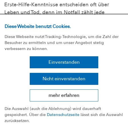
Erste-Hilfe-Kenntnisse entscheiden oft über
Leben und Tod, denn im Notfall zählt jede
Sekunde. Viele unserer Männer und Frauen
Diese Website benutzt Cookies.
haben sich zum Bootsführer ausbilden lassen
und beherrschen die Funktechnik.
Diese Webseite nutzt Tracking-Technologie, um die Zahl der
Besucher zu ermitteln und um unser Angebot stetig
Wachdienst im Aquamathe
verbessern zu können.
Wachdienst an der Küste
Einverstanden
Nicht einverstanden
Die Ortsgruppe
mehr erfahren
Kurse und Sicherheit
Mitmachen
Die Auswahl (auch die Ablehnung) wird dauerhaft
gespeichert. Über die
Datenschutzseite
lässt sich die Auswahl
Downloads
zurücksetzen.