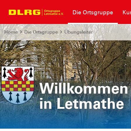
Die Ortsgruppe
Kur
Home
Die Ortsgruppe
Übungsleiter
Willkommen 
Willkommen 
in Letmathe
in Letmathe