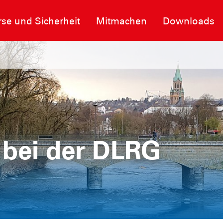
se und Sicherheit
Mitmachen
Downloads
bei der DLRG
bei der DLRG